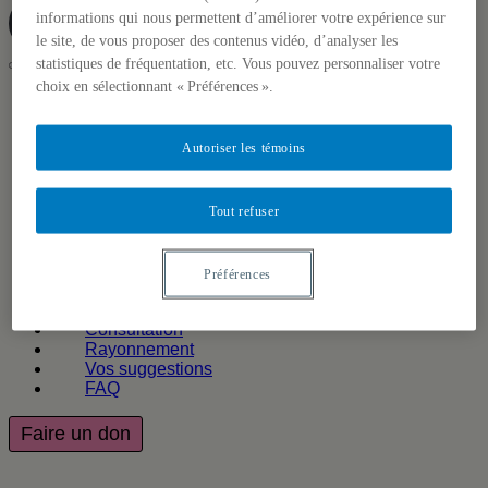
informations qui nous permettent d’améliorer votre expérience sur
Faire un don
le site, de vous proposer des contenus vidéo, d’analyser les
statistiques de fréquentation, etc. Vous pouvez personnaliser votre
choix en sélectionnant « Préférences ».
UQAM
Projet Métamorphose
Retombées anticipées
Autoriser les témoins
Accueil
Tout refuser
À propos
Projet Métamorphose
Chapitres
Préférences
Principes directeurs
Retombées anticipées
Consultation
Rayonnement
Vos suggestions
FAQ
Faire un don