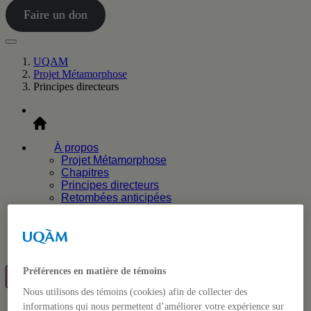
Faire un don
UQAM
Projet Métamorphose
Principes directeurs
Accueil
À propos
Projet Métamorphose
Chapitres
Principes directeurs
Retombées anticipées
Consultation
Rayonnement
Vos suggestions
FAQ
Préférences en matière de témoins
Faire un don
Nous utilisons des témoins (cookies) afin de collecter des
informations qui nous permettent d’améliorer votre expérience sur