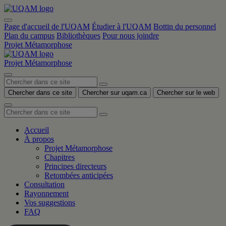
Accéder
Accéder
Accéder
Accéder
Accéder
au
au
à
au
au
contenu
menu
la
contenu
menu
Page d'accueil de l'UQAM
Étudier à l'UQAM
Bottin du personnel
principal
recherche
principal
Plan du campus
Bibliothèques
Pour nous joindre
Projet Métamorphose
Projet Métamorphose
Menu
Chercher dans ce site
Chercher sur uqam.ca
Chercher sur le web
Accueil
À propos
Projet Métamorphose
Chapitres
Principes directeurs
Retombées anticipées
Consultation
Rayonnement
Vos suggestions
FAQ