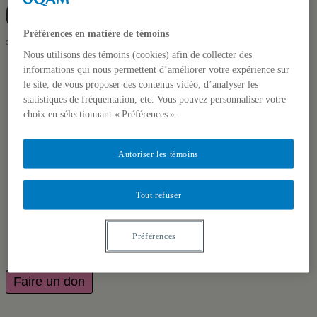
Faire un don
Préférences en matière de témoins
Nous utilisons des témoins (cookies) afin de collecter des
UQAM
informations qui nous permettent d’améliorer votre expérience sur
Projet Métamorphose
le site, de vous proposer des contenus vidéo, d’analyser les
Rayonnement
statistiques de fréquentation, etc. Vous pouvez personnaliser votre
choix en sélectionnant « Préférences ».
Accueil
À propos
Autoriser les témoins
Projet Métamorphose
Chapitres
Principes directeurs
Tout refuser
Retombées anticipées
Consultation
Rayonnement
Préférences
Vos suggestions
FAQ
Faire un don