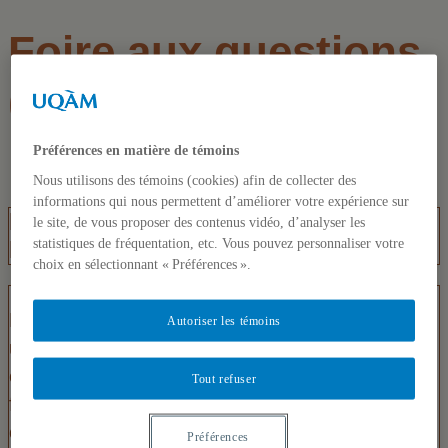
Foire aux questions
(FAQ)
Préférences en matière de témoins
Nous utilisons des témoins (cookies) afin de collecter des
informations qui nous permettent d’améliorer votre expérience sur
En quoi consiste le projet
le site, de vous proposer des contenus vidéo, d’analyser les
statistiques de fréquentation, etc. Vous pouvez personnaliser votre
Métamorphose?
choix en sélectionnant « Préférences ».
Les besoins et attentes de la communauté
Autoriser les témoins
universitaire évoluent. Les ressources en ligne
et l’innovation technologique modifient les
Tout refuser
façons de transmettre et d’acquérir les
connaissances.
Préférences