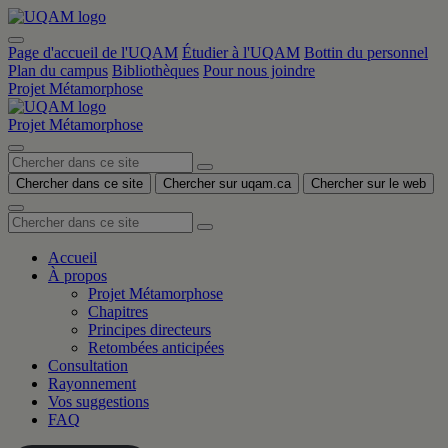
Accéder
Accéder
Accéder
Accéder
Accéder
au
au
à
au
au
contenu
menu
la
contenu
menu
Page d'accueil de l'UQAM
Étudier à l'UQAM
Bottin du personnel
principal
recherche
principal
Plan du campus
Bibliothèques
Pour nous joindre
Projet Métamorphose
Projet Métamorphose
Menu
Chercher dans ce site
Chercher sur uqam.ca
Chercher sur le web
Accueil
À propos
Projet Métamorphose
Chapitres
Principes directeurs
Retombées anticipées
Consultation
Rayonnement
Vos suggestions
FAQ