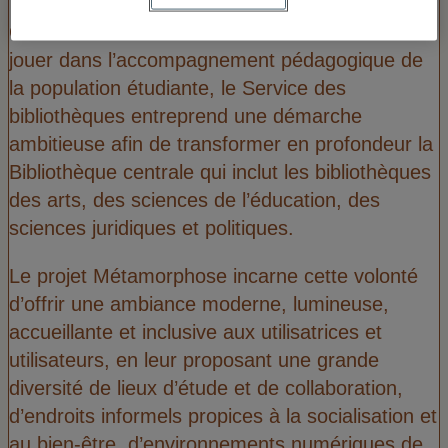
Conscient de cette évolution et de son rôle à
jouer dans l’accompagnement pédagogique de
la population étudiante, le Service des
bibliothèques entreprend une démarche
ambitieuse afin de transformer en profondeur la
Bibliothèque centrale qui inclut les bibliothèques
des arts, des sciences de l’éducation, des
sciences juridiques et politiques.
Le projet Métamorphose incarne cette volonté
d’offrir une ambiance moderne, lumineuse,
accueillante et inclusive aux utilisatrices et
utilisateurs, en leur proposant une grande
diversité de lieux d’étude et de collaboration,
d’endroits informels propices à la socialisation et
au bien-être, d’environnements numériques de