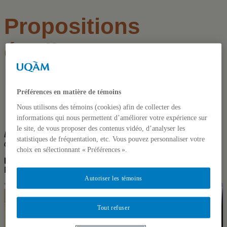
Propositions
étudiantes pour
Métamorphose
Préférences en matière de témoins
Nous utilisons des témoins (cookies) afin de collecter des
informations qui nous permettent d’améliorer votre expérience sur
le site, de vous proposer des contenus vidéo, d’analyser les
Deux cours en management et en design ont permis de
statistiques de fréquentation, etc. Vous pouvez personnaliser votre
développer des idées pour les espaces de la bibliothèque.
choix en sélectionnant « Préférences ».
Par Pierre-Étienne Caza, Service des communications
Publié sur
Actualités UQAM
Autoriser les témoins
Tout refuser