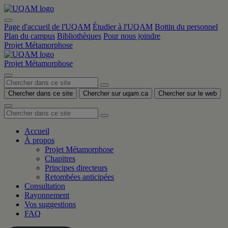
Accéder
Accéder
Accéder
Accéder
Accéder
au
au
à
au
au
contenu
menu
la
contenu
menu
Page d'accueil de l'UQAM
Étudier à l'UQAM
Bottin du personnel
principal
recherche
principal
Plan du campus
Bibliothèques
Pour nous joindre
Projet Métamorphose
Projet Métamorphose
Menu
Chercher dans ce site
Chercher sur uqam.ca
Chercher sur le web
Accueil
À propos
Projet Métamorphose
Chapitres
Principes directeurs
Retombées anticipées
Consultation
Rayonnement
Vos suggestions
FAQ